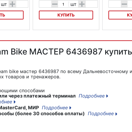
+
-
+
-
шт
шт
ТЬ
КУПИТЬ
К
жник ABUS
Велосумка на багажник ABUS ST
Велосумка на 
3500 KF Carroun
3550 Sherton
am Bike МАСТЕР 6436987 купить 
eam bike мастер 6436987
по всему Дальневосточному и
х товаров и тренажеров.
дующими способами
или через платежный терминал
Подробнее
обнее
MasterCard, МИР
Подробнее
особы (более 30 способов оплаты)
Подробнее