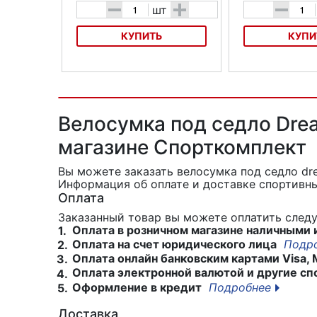
-
+
-
шт
КУПИТЬ
КУПИ
Велосумка на багажник ABUS
Велосумка на бага
Basico ST 540
Basico ST 855
Велосумка под седло Dre
магазине Спорткомплект
Вы можете заказать велосумка под седло dr
Информация об оплате и доставке спортивны
Оплата
Заказанный товар вы можете оплатить сле
Оплата в розничном магазине наличными 
1.
Оплата на счет юридического лица
Подр
2.
Оплата онлайн банковским картами Visa, 
3.
Оплата электронной валютой и другие сп
4.
Оформление в кредит
Подробнее
5.
Доставка