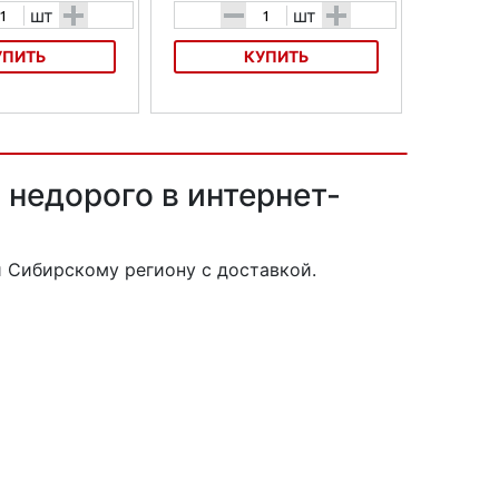
+
-
+
шт
шт
УПИТЬ
КУПИТЬ
багажник ABUS ST
Велосумка на багажник ABUS ST
3700 KF Bellamy
недорого в интернет-
 Сибирскому региону с доставкой.