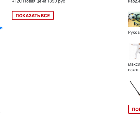
+12C Новая цена 1850 руб
карди
ПОКАЗАТЬ ВСЕ
и
Руков
макси
важны
ПО
к