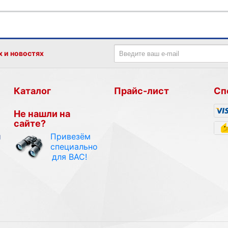
х и новостях
Каталог
Прайс-лист
Сп
Не нашли на
сайте?
Привезём
и
специально
для ВАС!