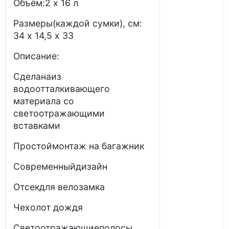
Объём:2 х 16 л
Размеры(каждой сумки), см:
34 х 14,5 х 33
Описание:
Сделанаиз
водоотталкивающего
материала со
светоотражающими
вставками
Простоймонтаж на багажник
Современныйдизайн
Отсекдля велозамка
Чехолот дождя
Светоотражающиеполосы