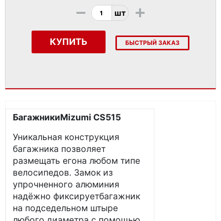
-
+
шт
КУПИТЬ
БЫСТРЫЙ ЗАКАЗ
БагажникиMizumi CS515
Уникальная конструкция
багажника позволяет
размещать егона любом типе
велосипедов. Замок из
упрочненного алюминия
надёжно фиксируетбагажник
на подседельном штыре
любого диаметра с помощью