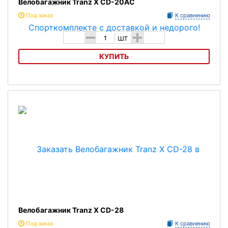
Велобагажник Tranz X CD-20AC
Под заказ
К сравнению
-
+
шт
КУПИТЬ
ВелобагажникTranz X CD-20AC
Характеристика:
Материал - алюминий.
Максимальная нагрузка - 25 кг.
Пружинный зажим.
Крепление для светоотражателя
Защита от попадания велорюкзака в колесо.
Велобагажник Tranz X CD-28
Цвет:серебристый .
Под заказ
К сравнению