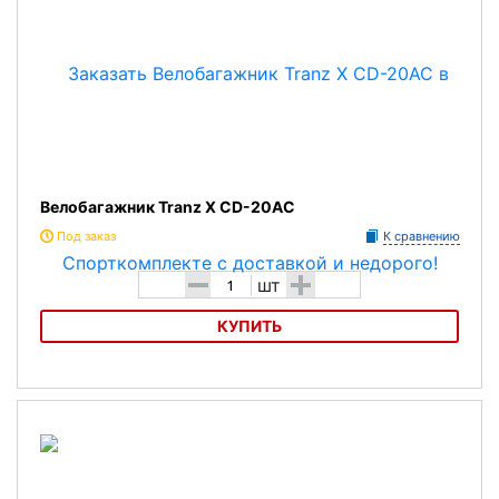
Велобагажник Tranz X CD-20AC
Под заказ
К сравнению
-
+
шт
КУПИТЬ
ВелобагажникTranz X CD-20AC
Характеристика:
Материал - алюминий.