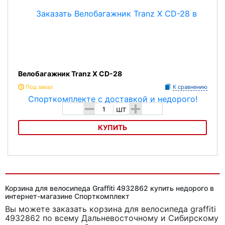
Максимальная нагрузка - 25 кг.
Пружинный зажим.
Крепление для светоотражателя
Защита от попадания велорюкзака в колесо.
Велобагажник Tranz X CD-28
Цвет:серебристый .
Под заказ
К сравнению
-
+
шт
КУПИТЬ
Велобагажник Tranz X CD-28
Корзина для велосипеда Graffiti 4932862 купить недорого в
интернет-магазине Спорткомплект
Вы можете заказать корзина для велосипеда graffiti
4932862
по всему Дальневосточному и Сибирскому