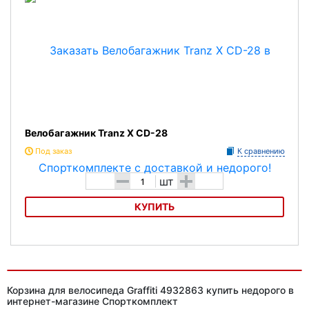
Материал - алюминий.
Максимальная нагрузка - 25 кг.
Пружинный зажим.
Крепление для светоотражателя
Защита от попадания велорюкзака в колесо.
Велобагажник Tranz X CD-28
Цвет:серебристый .
Под заказ
К сравнению
-
+
шт
КУПИТЬ
Велобагажник Tranz X CD-28
Корзина для велосипеда Graffiti 4932863 купить недорого в
интернет-магазине Спорткомплект