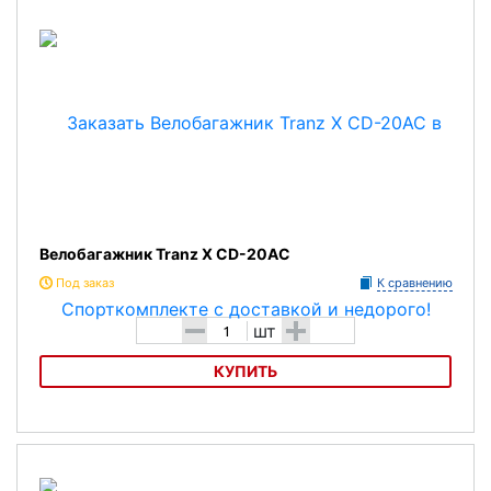
Велобагажник Tranz X CD-20AC
Под заказ
К сравнению
-
+
шт
КУПИТЬ
ВелобагажникTranz X CD-20AC
Характеристика: