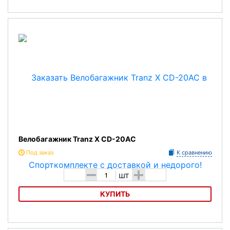
Бокс на велобагажник Flinger SW-906A
Велобагажник Tranz X CD-20AC
Под заказ
К сравнению
-
+
шт
КУПИТЬ
Велобагажник Tranz X CD-20AC