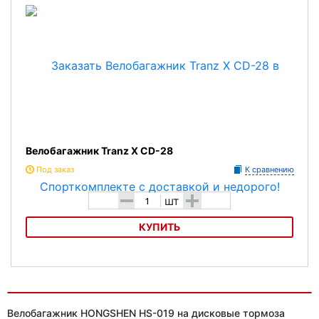
Характеристика:
Материал - алюминий.
Максимальная нагрузка - 25 кг.
Пружинный зажим.
Крепление для светоотражателя
Защита от попадания велорюкзака в колесо.
Велобагажник Tranz X CD-28
Цвет:серебристый .
Под заказ
К сравнению
-
+
шт
КУПИТЬ
Велобагажник Tranz X CD-28
Велобагажник HONGSHEN HS-019 на дисковые тормоза