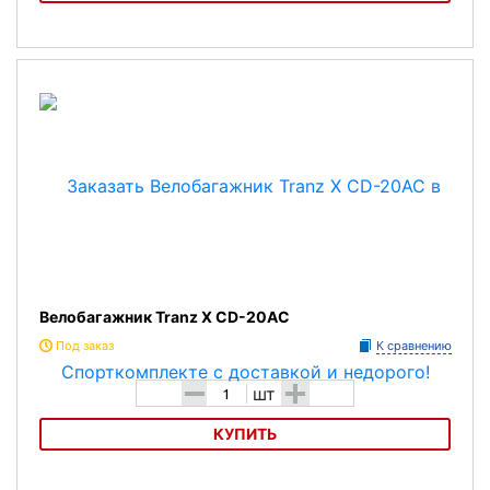
Бокс на велобагажник Flinger SW-906A
Велобагажник Tranz X CD-20AC
Под заказ
К сравнению
-
+
шт
КУПИТЬ