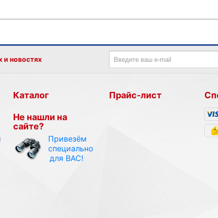
х и новостях
Каталог
Прайс-лист
Сп
Не нашли на
сайте?
Привезём
и
специально
для ВАС!