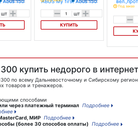
К сравнению
Под заказ
К сравнению
Под заказ
+
-
+
шт
шт
-
ТЬ
КУПИТЬ
К
 first Abus
Велозамок
ABUS My first Abus
150
Замок вел.,про
12*1500 RLKJ
Характеристика:
300 купить недорого в интерне
 (Kid Locks).
Тип: трос с ключом (Kid Locks).
 1300
по всему Дальневосточному и Сибирскому региону
 ПВХ оболочке.
Материал: Сталь в ПВХ оболочке.
х товаров и тренажеров.
Длина(мм): 600.
дующими способами
: 4.
Толшина троса(мм): 4.
или через платежный терминал
Подробнее
обнее
Ключ: 2 шт.
MasterCard, МИР
Подробнее
 (стандарт)
Уровень защиты: 1 (стандарт)
особы (более 30 способов оплаты)
Подробнее
Вес: 300 г.