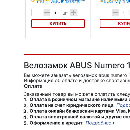
Под заказ
К сравнению
Под заказ
-
+
-
шт
КУПИТЬ
КУПИ
Велозамок 140 г., ABUS 1200
Велозамок
ABUS My
150
Характеристика:
Велозамок ABUS Numero 1
Тип: трос с ключом
Вы можете заказать велозамок abus numero
Материал: Сталь в
Информация об оплате и доставке спортивны
Оплата
Длина(мм): 600.
Заказанный товар вы можете оплатить сле
Толшина троса(мм)
Оплата в розничном магазине наличными 
1.
Оплата на счет юридического лица
Подр
2.
Ключ: 2 шт.
Оплата онлайн банковским картами Visa, 
3.
Уровень защиты: 1
Оплата электронной валютой и другие сп
4.
Оформление в кредит
Подробнее
5.
Вес: 300 г.