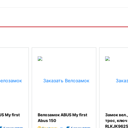
S My first
Велозамок ABUS My first
Замок вел.
Abus 150
трос, ключ
RLKJK962