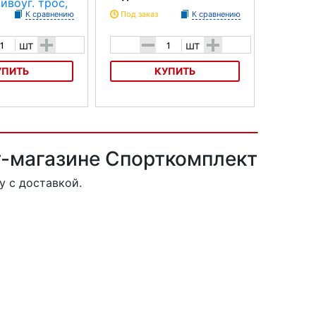
К сравнению
Под заказ
К сравнению
+
-
+
шт
шт
УПИТЬ
КУПИТЬ
тивоуг. трос, ключ
Велозамок GOLDEN KEY GK
K9625001
102.705B 10х1200 мм кодовый
т-магазине Спорткомплект
 с доставкой.