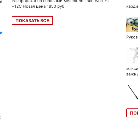
Распродажа на спальный мешок Beishan Wolf +2
я
+12C Новая цена 1850 руб
карди
ПОКАЗАТЬ ВСЕ
и
Руков
макси
важны
ПО
к