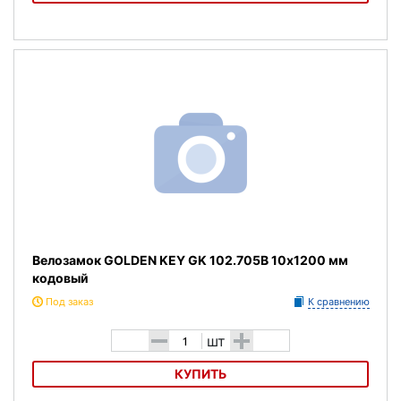
Замок вел.,противоуг. трос, ключ 12*1500 RLKJK9625001
Велозамок GOLDEN KEY GK 102.705B 10х1200 мм
кодовый
Под заказ
К сравнению
-
+
шт
КУПИТЬ