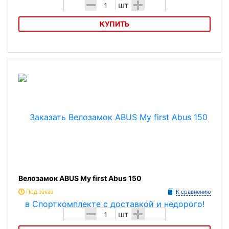
-
+
шт
КУПИТЬ
Велозамок
ABUS My first Abus 150
Характеристика:
Тип: трос с ключом (Kid Locks).
Материал: Сталь в ПВХ оболочке.
Длина(мм): 600.
Толшина троса(мм): 4.
Ключ: 2 шт.
Велозамок ABUS My first Abus 150
Уровень защиты: 1 (стандарт)
Под заказ
К сравнению
Вес: 300 г.
-
+
шт