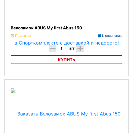
Велозамок ABUS My first Abus 150
Под заказ
К сравнению
-
+
шт
КУПИТЬ
Велозамок
ABUS My first Abus 150
Характеристика:
Тип: трос с ключом (Kid Locks).
Материал: Сталь в ПВХ оболочке.
Длина(мм): 600.
Толшина троса(мм): 4.