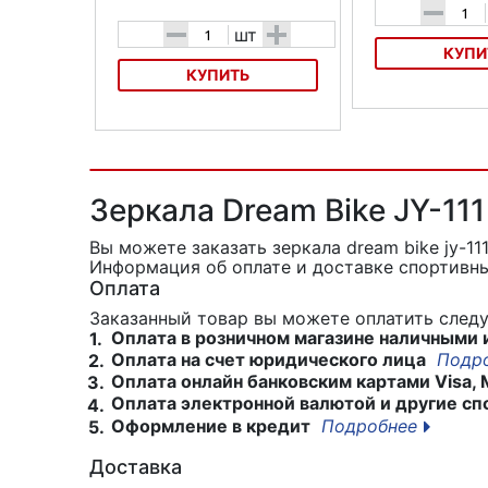
-
-
+
шт
КУПИ
КУПИТЬ
Зеркала Mizumi D
Зеркало для велосипеда
прямоугольное с катафотами
Зеркала Dream Bike JY-11
Вы можете заказать зеркала dream bike jy-11
Информация об оплате и доставке спортивны
Оплата
Заказанный товар вы можете оплатить сле
Оплата в розничном магазине наличными 
1.
Оплата на счет юридического лица
Подр
2.
Оплата онлайн банковским картами Visa, 
3.
Оплата электронной валютой и другие сп
4.
Оформление в кредит
Подробнее
5.
Доставка