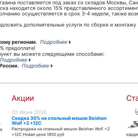
азина поставляется под заказ со складов Москвы, Сан
вска находится около 15% представленного ассортимен
лчанию осуществляется в срок 3-4 недели, также воз
едложить дополнительные услуги по сборке и монтажу 
кому регионам.
Подробнее
% предоплате!
 пункт вы можете следующими способами:
Подробнее
России.
Подробнее
Акции
Ст
02 Июня 2026
Скидка 30% на спальный мешок Beishan
Wolf +2 +12C
я
Распродажа на спальный мешок Beishan Wolf +2
я
+12C Новая цена 1850 руб
карди