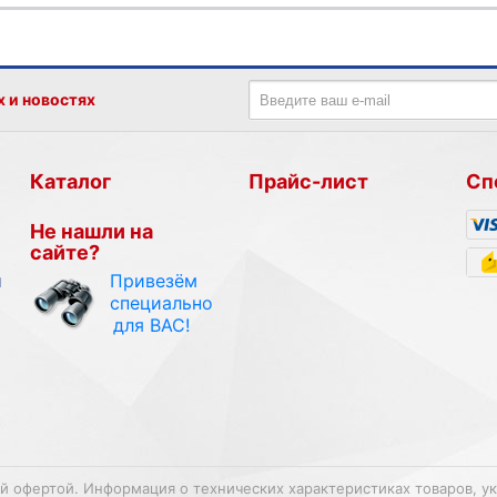
х и новостях
Каталог
Прайс-лист
Сп
Не нашли на
сайте?
Привезём
и
специально
для ВАС!
ой офертой. Информация о технических характеристиках товаров, у