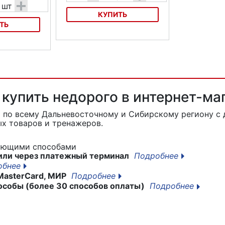
+
шт
КУПИТЬ
ТЬ
Зеркала Mizumi DX-222L
X-2002S
1 купить недорого в интернет-м
1
по всему Дальневосточному и Сибирскому региону с 
х товаров и тренажеров.
дующими способами
или через платежный терминал
Подробнее
обнее
MasterCard, МИР
Подробнее
особы (более 30 способов оплаты)
Подробнее