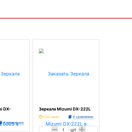
i DX-
Зеркала Mizumi DX-222L
Под заказ
К сравнению
К сравнению
-
+
шт