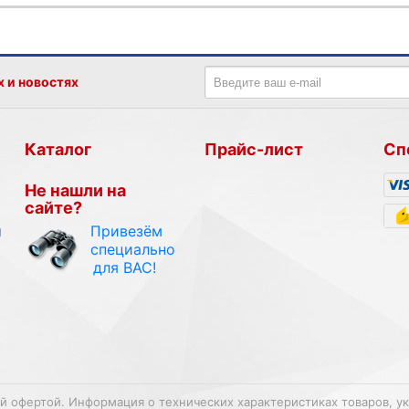
х и новостях
Каталог
Прайс-лист
Сп
Не нашли на
сайте?
Привезём
и
специально
для ВАС!
ой офертой. Информация о технических характеристиках товаров, у