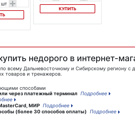
+
шт
КУПИТЬ
ТЬ
Зеркала Mizumi DX-222L
X-2002S
 купить недорого в интернет-ма
7
по всему Дальневосточному и Сибирскому региону с д
х товаров и тренажеров.
дующими способами
или через платежный терминал
Подробнее
обнее
MasterCard, МИР
Подробнее
особы (более 30 способов оплаты)
Подробнее