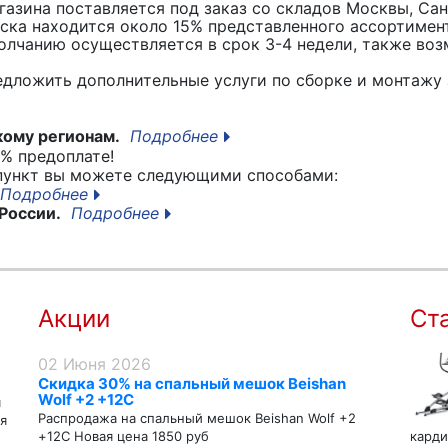
азина поставляется под заказ со складов Москвы, Сан
вска находится около 15% представленного ассортимен
лчанию осуществляется в срок 3-4 недели, также воз
едложить дополнительные услуги по сборке и монтажу 
кому регионам.
Подробнее
% предоплате!
 пункт вы можете следующими способами:
Подробнее
России.
Подробнее
Акции
Ст
02 Июня 2026
Скидка 30% на спальный мешок Beishan
Wolf +2 +12C
я
Распродажа на спальный мешок Beishan Wolf +2
я
+12C Новая цена 1850 руб
карди