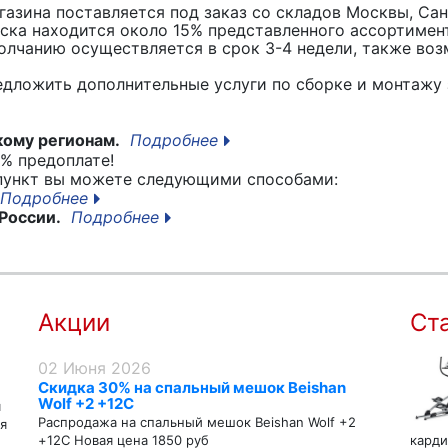
азина поставляется под заказ со складов Москвы, Сан
вска находится около 15% представленного ассортимен
лчанию осуществляется в срок 3-4 недели, также воз
едложить дополнительные услуги по сборке и монтажу 
кому регионам.
Подробнее
% предоплате!
 пункт вы можете следующими способами:
Подробнее
России.
Подробнее
Акции
Ст
02 Июня 2026
Скидка 30% на спальный мешок Beishan
Wolf +2 +12C
я
Распродажа на спальный мешок Beishan Wolf +2
я
+12C Новая цена 1850 руб
карди