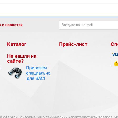
х и новостях
Каталог
Прайс-лист
Сп
Не нашли на
сайте?
Привезём
и
специально
для ВАС!
ой офертой. Информация о технических характеристиках товаров, у