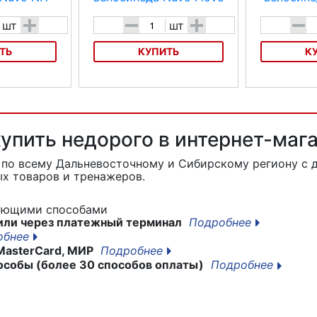
+
-
+
-
шт
шт
ТЬ
КУПИТЬ
К
педа Nuvo NH-
Звонок для велосипеда Nuvo I
Звонок для ве
love my bike
B611AP
 купить недорого в интернет-ма
2
по всему Дальневосточному и Сибирскому региону с 
х товаров и тренажеров.
дующими способами
или через платежный терминал
Подробнее
обнее
MasterCard, МИР
Подробнее
особы (более 30 способов оплаты)
Подробнее