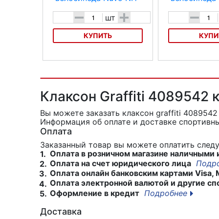
-
+
-
шт
КУПИТЬ
КУПИ
Звонок для велосипеда Nuvo NH-
Звонок для велоси
B405AP
B406APC
Клаксон Graffiti 4089542
Вы можете заказать клаксон graffiti 408954
Информация об оплате и доставке спортивны
Оплата
Заказанный товар вы можете оплатить сле
Оплата в розничном магазине наличными 
1.
Оплата на счет юридического лица
Подр
2.
Оплата онлайн банковским картами Visa, 
3.
Оплата электронной валютой и другие сп
4.
Оформление в кредит
Подробнее
5.
Доставка