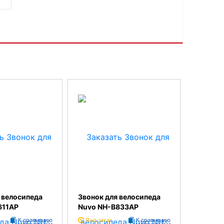
 велосипеда
Звонок для велосипеда
611AP
Nuvo NH-B833AP
К сравнению
Под заказ
К сравнению