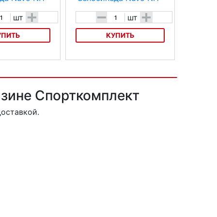
+
-
+
шт
шт
УПИТЬ
КУПИТЬ
лосипеда Nuvo NH-
Звонок для велосипеда Nuvo NH-
B833AP
газине Спорткомплект
доставкой.