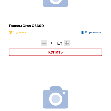
Грипсы Gros C660D
Под заказ
К сравнению
-
+
шт
КУПИТЬ
Грипсы Gros C660D