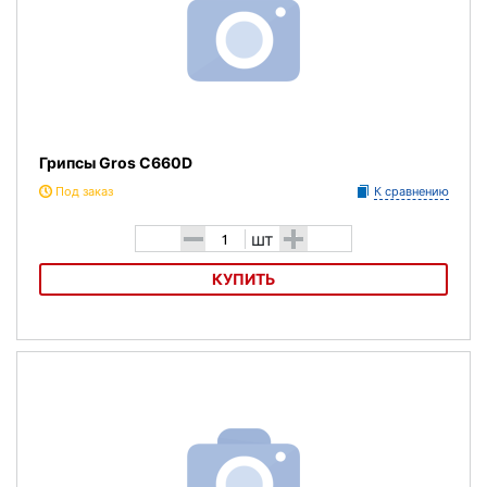
Грипсы Gros C660D
Под заказ
К сравнению
-
+
шт
КУПИТЬ
Грипсы Gros C660D