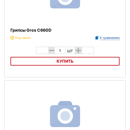
Грипсы Gros C660D
Под заказ
К сравнению
-
+
шт
КУПИТЬ
Грипсы Gros C660D