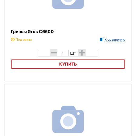
Грипсы Gros C660D
Под заказ
К сравнению
-
+
шт
КУПИТЬ
Грипсы Gros C660D