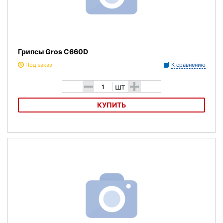
Грипсы Gros C660D
Под заказ
К сравнению
-
+
шт
КУПИТЬ
Грипсы Gros C660D