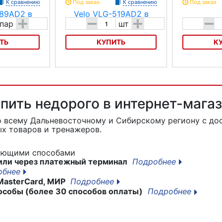
К сравнению
Под заказ
К сравнению
Под заказ
+
-
+
-
пар
шт
ТЬ
КУПИТЬ
К
489AD2
Грипсы Velo VLG-519AD2
Грипсы Gros 
упить недорого в интернет-мага
о всему Дальневосточному и Сибирскому региону с до
х товаров и тренажеров.
дующими способами
или через платежный терминал
Подробнее
обнее
MasterCard, МИР
Подробнее
особы (более 30 способов оплаты)
Подробнее