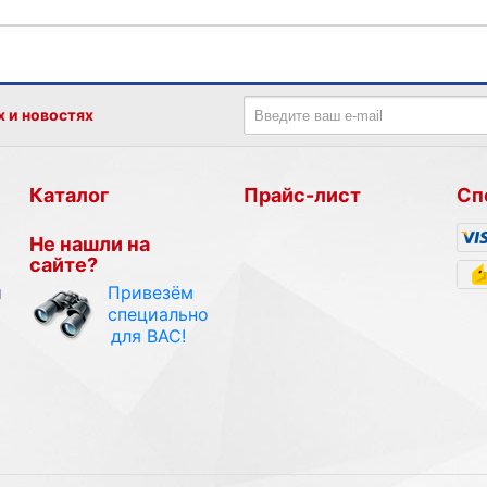
х и новостях
Каталог
Прайс-лист
Сп
Не нашли на
сайте?
Привезём
и
специально
для ВАС!