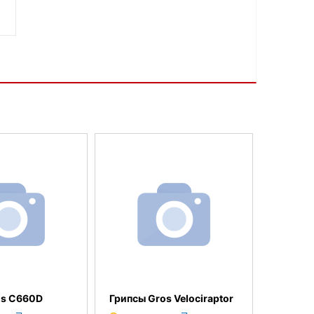
os C660D
Грипсы Gros Velociraptor