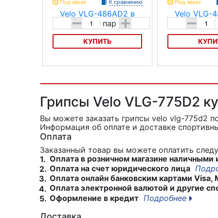
Под заказ
К сравнению
Под заказ
-
+
-
пар
КУПИТЬ
КУПИ
Грипсы Velo VLG-486AD2
Грипсы Velo VLG-
Грипсы Velo VLG-775D2 к
Вы можете заказать грипсы velo vlg-775d2
п
Информация об оплате и доставке спортивны
Оплата
Заказанный товар вы можете оплатить сле
Оплата в розничном магазине наличными 
1.
Оплата на счет юридического лица
Подр
2.
Оплата онлайн банковским картами Visa, 
3.
Оплата электронной валютой и другие сп
4.
Оформление в кредит
Подробнее
5.
Доставка