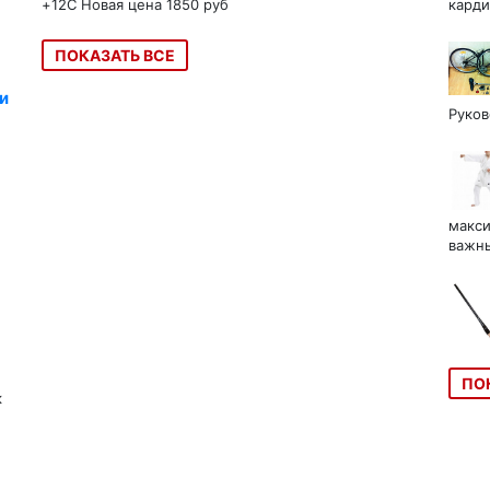
+12C Новая цена 1850 руб
карди
ПОКАЗАТЬ ВСЕ
и
Руков
макси
важны
ПО
к