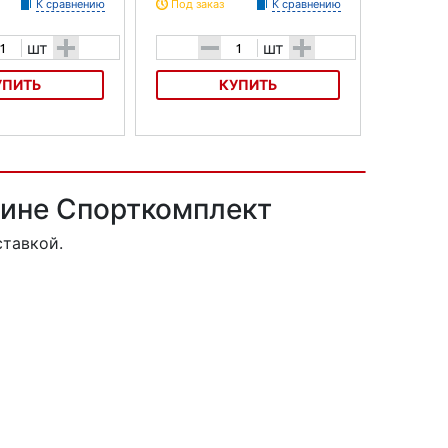
К сравнению
Под заказ
К сравнению
+
-
+
шт
шт
УПИТЬ
КУПИТЬ
C660D
Грипсы Gros Velociraptor
зине Спорткомплект
ставкой.