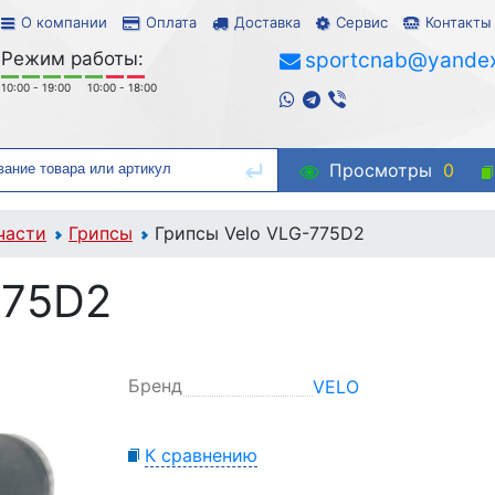
О компании
Оплата
Доставка
Сервис
Контакты
Режим работы:
sportcnab@yandex
10:00 - 19:00
10:00 - 18:00
Просмотры
0
части
Грипсы
Грипсы Velo VLG-775D2
775D2
Бренд
VELO
К сравнению