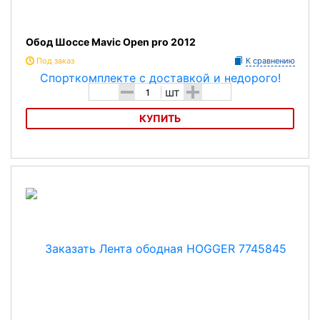
Обод Шоссе Mavic Open pro 2012
Под заказ
К сравнению
-
+
шт
КУПИТЬ
Обод Шоссе Mavic Openpro 2012
Характеристика:
Обод Шоссе 28"
Лёгкий и прочный шоссейный обод со специальным
покрытием:Ceramic2
Вес - 435гр
Модель: 36 отв/silver