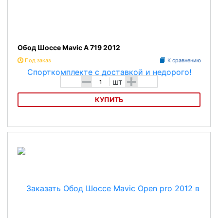
Обод Шоссе Mavic А 719 2012
Под заказ
К сравнению
-
+
шт
КУПИТЬ
ОбодШоссе
Mavic
А 719 2012
Обод Шоссе 28"
для гибридных велосипедов
Вес - 565гр
Характеристика:
Модель: 40 отв.