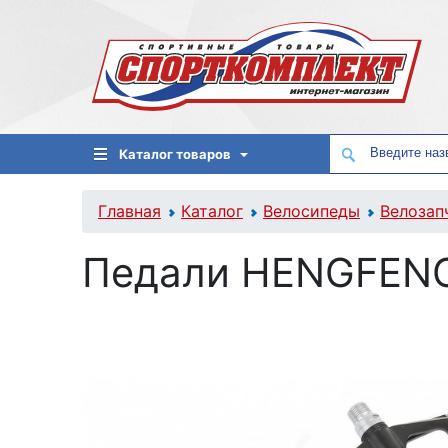
Каталог товаров
Главная
Каталог
Велосипеды
Велозап
Педали HENGFENG