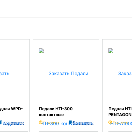
едали WPD-
Педали HTI-300
Педали HT
контактные
PENTAGON
К сравнению
Под заказ
К сравнению
Под заказ