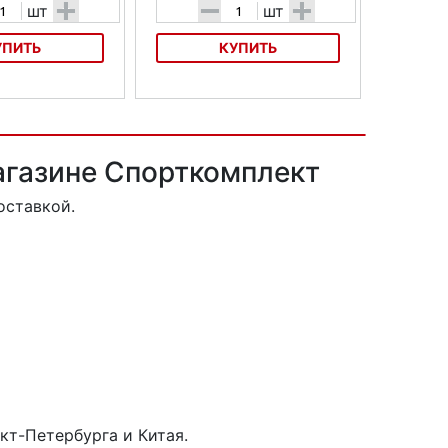
+
-
+
шт
шт
УПИТЬ
КУПИТЬ
100S PENTAGON
Педали HTI-A100SS PENTAGON
агазине Спорткомплект
оставкой.
кт-Петербурга и Китая.