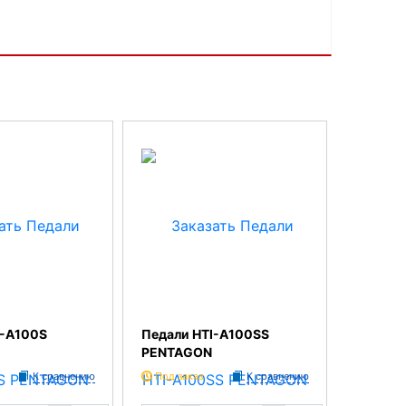
I-A100S
Педали HTI-A100SS
PENTAGON
К сравнению
Под заказ
К сравнению