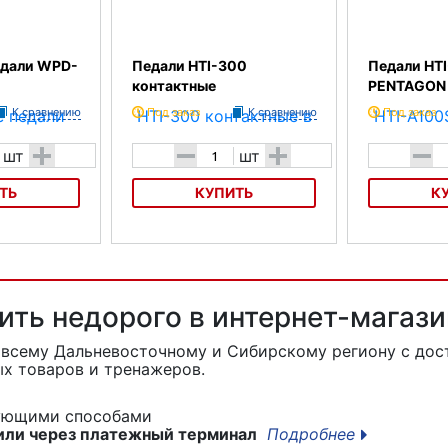
едали WPD-
Педали HTI-300
Педали HT
контактные
PENTAGON
К сравнению
Под заказ
К сравнению
Под заказ
+
-
+
-
шт
шт
ТЬ
КУПИТЬ
К
и WPD-D2
Педали HTI-300 контактные
Педали HTI-A
ить недорого в интернет-магаз
 всему Дальневосточному и Сибирскому региону с дос
х товаров и тренажеров.
дующими способами
или через платежный терминал
Подробнее