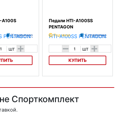
I-A100S
Педали HTI-A100SS
PENTAGON
К сравнению
Под заказ
К сравнению
+
-
+
шт
шт
УПИТЬ
КУПИТЬ
100S PENTAGON
Педали HTI-A100SS PENTAGON
ине Спорткомплект
тавкой.