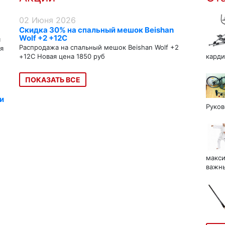
02 Июня 2026
Скидка 30% на спальный мешок Beishan
Wolf +2 +12C
я
Распродажа на спальный мешок Beishan Wolf +2
я
+12C Новая цена 1850 руб
карди
ПОКАЗАТЬ ВСЕ
и
Руков
макси
важны