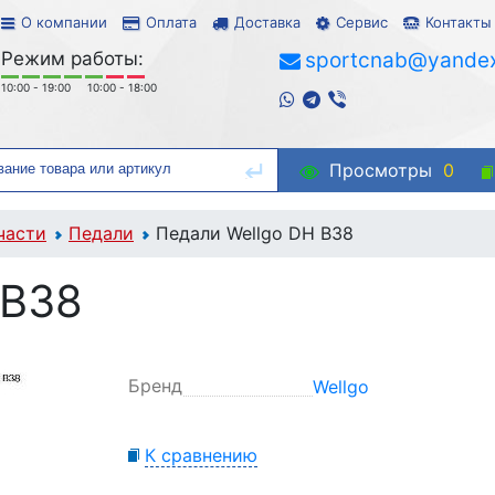
О компании
Оплата
Доставка
Сервис
Контакты
Режим работы:
sportcnab@yandex
10:00 - 19:00
10:00 - 18:00
Просмотры
0
части
Педали
Педали Wellgo DH B38
 B38
Бренд
Wellgo
К сравнению