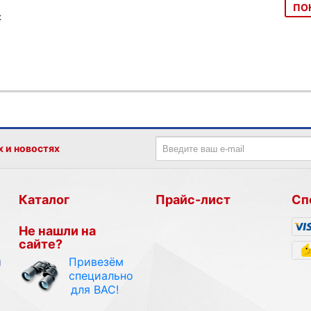
ПО
к
х и новостях
Каталог
Прайс-лист
Сп
Не нашли на
сайте?
Привезём
и
специально
для ВАС!