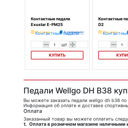
Контактные педали
Контактные п
Exustar E-PM25
D2
Под заказ
К сравнению
Под заказ
-
+
-
шт
КУПИТЬ
КУПИ
Контактные педали Exustar E-
Контактные педал
PM25
Педали Wellgo DH B38 куп
Вы можете заказать педали wellgo dh b38
по
Информация об оплате и доставке спортивны
Оплата
Заказанный товар вы можете оплатить сле
Оплата в розничном магазине наличными 
1.