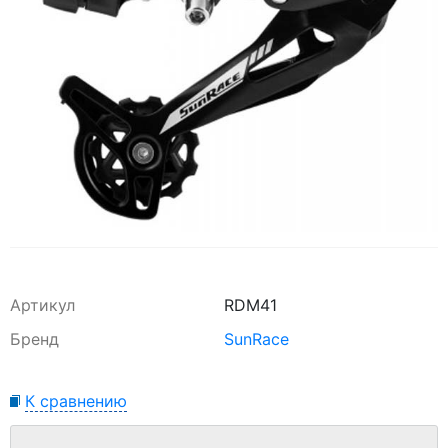
Артикул
RDM41
Бренд
SunRace
К сравнению