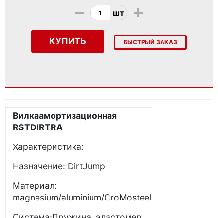
-
+
шт
КУПИТЬ
БЫСТРЫЙ ЗАКАЗ
Вилкаамортизационная
RST
DIRT
RA
Характеристика:
Назначение: DirtJump
Материал:
magnesium/aluminium/CroMosteel
Система:Пружина, эластомер