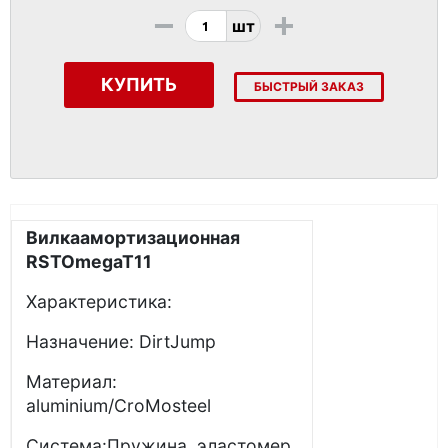
-
+
шт
КУПИТЬ
БЫСТРЫЙ ЗАКАЗ
Вилкаамортизационная
RST
Omega
T
11
Характеристика:
Назначение: DirtJump
Материал:
aluminium/CroMosteel
Система:Пружина, эластомер