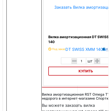
Вилка амортизационная DT SWISS
140
Под заказ
К с
-
+
шт
КУПИТЬ
Вилка амортизационная DT SWISS XMM 140
Вилка амортизационная RST Omega T11
недорого в интернет-магазине Спортк
Вы можете заказать вилка