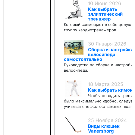
10 Июня 2026
Как выбрать
эллиптический
тренажер
Который совмещает в себе целую
группу кардиотренажеров.
30 Января 2026
Сборка и настройка
велосипеда
самостоятельно
Руководство по сборке и настройке
велосипеда.
18 Марта 2025
Как выбрать кимон
Чтобы поводить трени
было максимально удобно, следует
учитывать несколько важных нюанс
25 Ноября 2024
Виды клюшек
Vanersborg