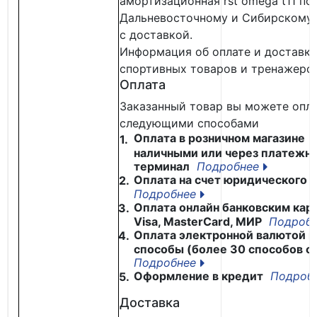
амортизационная rst omega t11
по
Дальневосточному и Сибирскому 
с доставкой.
Информация об оплате и доставке
спортивных товаров и тренажеров
Оплата
Заказанный товар вы можете опл
следующими способами
Оплата в розничном магазине
1.
наличными или через платежн
терминал
Подробнее
Оплата на счет юридического 
2.
Подробнее
Оплата онлайн банковским кар
3.
Visa, MasterCard, МИР
Подроб
Оплата электронной валютой и
4.
способы (более 30 способов о
Подробнее
Оформление в кредит
Подроб
5.
Доставка