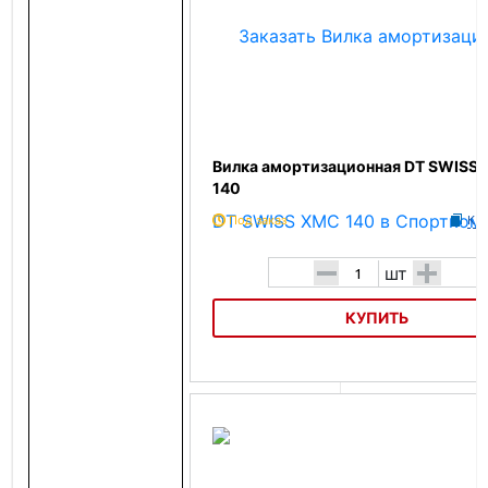
Вилка амортизационная DT SWISS
140
Под заказ
К с
-
+
шт
КУПИТЬ
Вилка амортизационная DT SWISS XMC 140