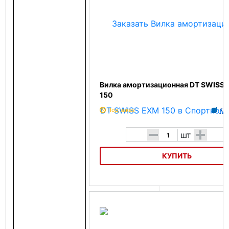
Вилка амортизационная DT SWISS
150
Под заказ
К с
-
+
шт
КУПИТЬ
Вилка амортизационная DT SWISS EXM 150