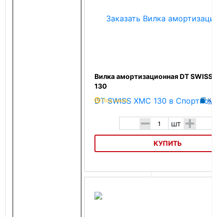
Вилка амортизационная DT SWISS
130
Под заказ
К с
-
+
шт
КУПИТЬ
Вилка амортизационная DT SWISS XMC 130