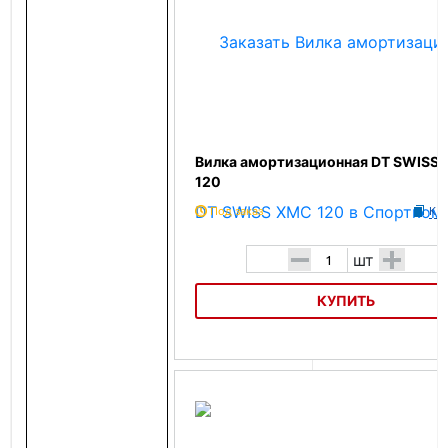
Вилка амортизационная DT SWISS
120
Под заказ
К с
-
+
шт
КУПИТЬ
Вилка амортизационная DT SWISS XMC 120