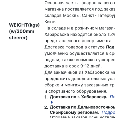
Основная часть товаров нашего и
магазина поставляется под заказ 
складов Москвы, Санкт-Петербург
Китая.
WEIGHT(kgs)
На складе и в розничном магазине 
(w/200mm
Хабаровска находится около 15%
steerer)
представленного ассортимента.
Доставка товаров в статусе
Под з
умолчанию осуществляется в сро
недели, также возможна ускоренн
доставка в срок 9-12 дней.
Для заказчиков из Хабаровска м
предложить дополнительные услу
сборке и монтажу заказанных тр
и спортивного оборудования.
Доставка по г. Хабаровску.
Под
1.
Доставка по Дальневосточному
2.
Сибирскому регионам.
Подроб
Отправка заказов осуществляе