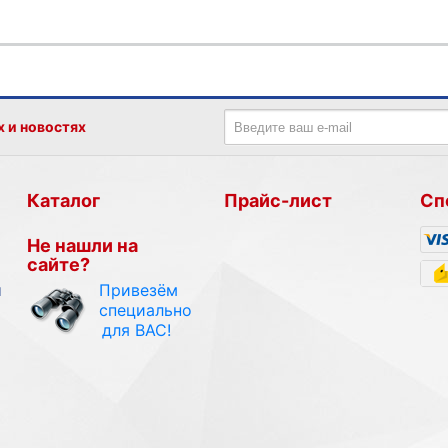
х и новостях
Каталог
Прайс-лист
Сп
Не нашли на
сайте?
Привезём
и
специально
для ВАС!