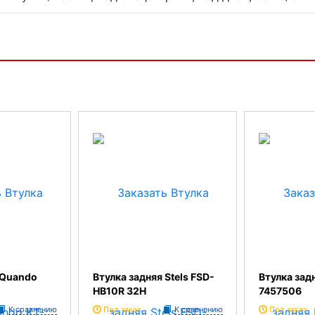
 Quando
Втулка задняя Stels FSD-
Втулка зад
HB10R 32H
7457506
К сравнению
Под заказ
К сравнению
Под заказ