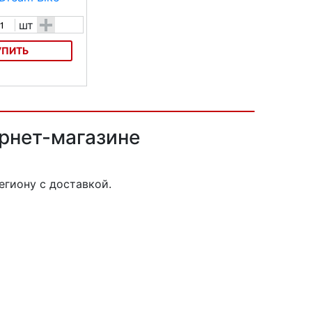
+
шт
УПИТЬ
 Dream Bike
ернет-магазине
гиону с доставкой.