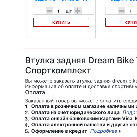
-
+
-
шт
КУПИТЬ
КУПИ
Втулка задняя DT Swiss240s
Втулка задняя Qua
Disc 32h CL
32Н эксц под касс.
6 болт. пром. под
Характеристика:
Втулка задняя Dream Bike
Размер:135 х 5 мм
Спорткомплект
Вес:221 г
Вы можете заказать втулка задняя dream bi
Информация об оплате и доставке спортивны
Количествоспиц: 32
Оплата
Крепление:эксцентрик
Заказанный товар вы можете оплатить сле
Оплата в розничном магазине наличными 
1.
Подшипники:стальные
Оплата на счет юридического лица
Подр
2.
картриджные
Оплата онлайн банковским картами Visa, 
3.
Оплата электронной валютой и другие сп
4.
Оформление в кредит
Подробнее
5.