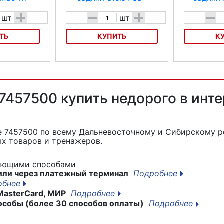
+
-
+
-
шт
шт
ТЬ
КУПИТЬ
К
ndo KT-TD4R
Втулка задняя Stels FSD-HB10R
Втулка задняя
 8-9скор. диск
под диск торм, под трещотку 7ск
7457506
шипн
 7457500 купить недорого в инт
ke 7457500
по всему Дальневосточному и Сибирскому ре
х товаров и тренажеров.
дующими способами
или через платежный терминал
Подробнее
обнее
MasterCard, МИР
Подробнее
особы (более 30 способов оплаты)
Подробнее