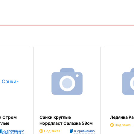
и Стром
Санки круглые
Ледянка Р
глые
Нордпласт Салазка 58см
Под заказ
К сравнению
Под заказ
К сравнению