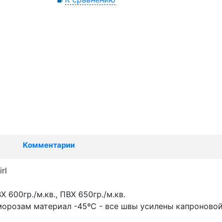
Комментарии
rl
600гр./м.кв., ПВХ 650гр./м.кв.
морозам материал -45ºС - все швы усилены капроново