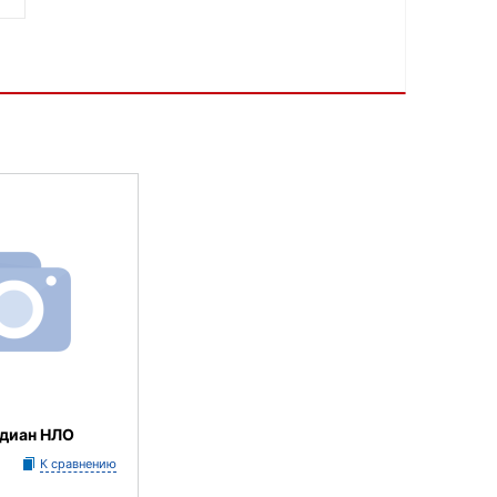
адиан НЛО
К сравнению