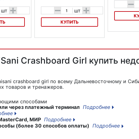
-
+
-
+
шт
шт
К
ТЬ
КУПИТЬ
Ледянка Ради
ром У744 54см
Санки круглые Нордпласт
Салазка 58см
Sani Crashboard Girl купить нед
sani crashboard girl
по всему Дальневосточному и Сиби
х товаров и тренажеров.
дующими способами
или через платежный терминал
Подробнее
обнее
MasterCard, МИР
Подробнее
особы (более 30 способов оплаты)
Подробнее