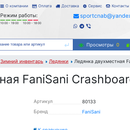
О компании
Оплата
Доставка
Сервис
Контакты
Режим работы:
sportcnab@yandex
10:00 - 19:00
10:00 - 18:00
Просмотры
0
Зимний инвентарь
Ледянки
Ледянка двухместная Fa
ая FaniSani Crashboard
Артикул
80133
Бренд
FaniSani
К сравнению