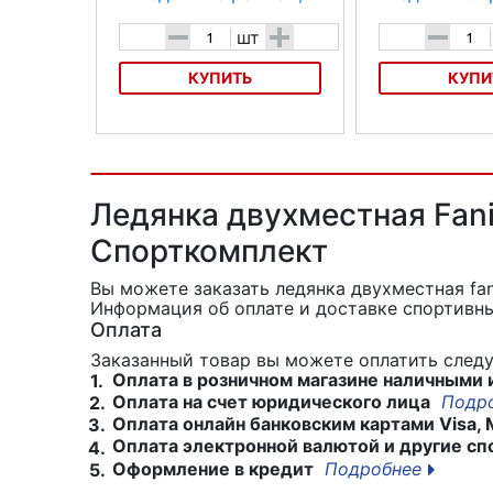
-
+
-
шт
КУПИТЬ
КУПИ
Санки-ледянки с ремнем,
Санки-ледянки Ст
Престиж
круглые
Ледянка двухместная Fani
Спорткомплект
Вы можете заказать ледянка двухместная fani
Информация об оплате и доставке спортивны
Оплата
Заказанный товар вы можете оплатить сле
Оплата в розничном магазине наличными 
1.
Оплата на счет юридического лица
Подр
2.
Оплата онлайн банковским картами Visa, 
3.
Оплата электронной валютой и другие сп
4.
Оформление в кредит
Подробнее
5.