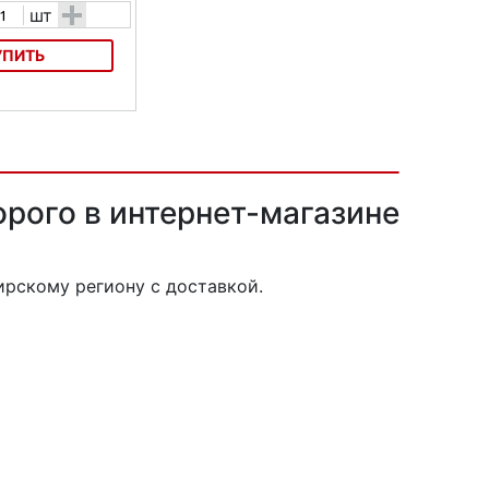
+
шт
УПИТЬ
ан НЛО
орого в интернет-магазине
рскому региону с доставкой.