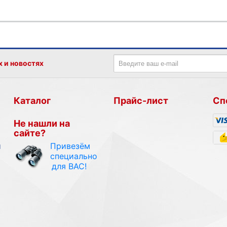
х и новостях
Каталог
Прайс-лист
Сп
Не нашли на
сайте?
Привезём
и
специально
для ВАС!