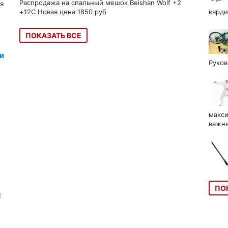
Распродажа на спальный мешок Beishan Wolf +2
я
+12C Новая цена 1850 руб
карди
ПОКАЗАТЬ ВСЕ
и
Руков
макси
важны
ПО
к