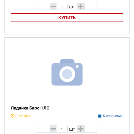
-
+
шт
КУПИТЬ
Санки круглые Нордпласт Салазка 58см
Ледянка Барс НЛО
Под заказ
К сравнению
-
+
шт