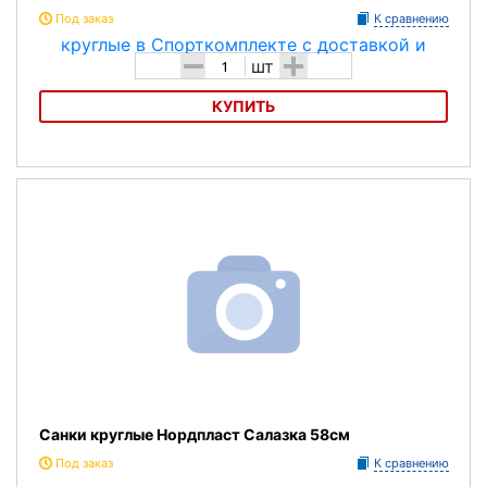
Под заказ
К сравнению
-
+
шт
КУПИТЬ
Санки-ледянки Стром У744 54см круглые
Санки круглые Нордпласт Салазка 58см
Под заказ
К сравнению