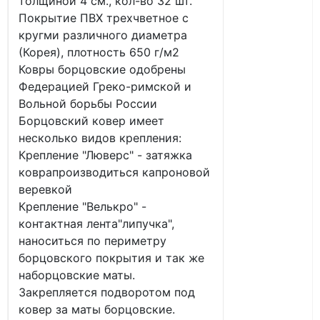
толщиной 4 см., кол-во 32 шт.
Покрытие ПВХ трехчветное с
кругми различного диаметра
(Корея), плотность 650 г/м2
Ковры борцовские одобрены
Федерацией Греко-римской и
Вольной борьбы России
Борцовский ковер имеет
несколько видов крепления:
Крепление "Люверс" - затяжка
коврапроизводиться капроновой
веревкой
Крепление "Велькро" -
контактная лента"липучка",
наноситься по периметру
борцовского покрытия и так же
наборцовские маты.
Закрепляется подворотом под
ковер за маты борцовские.