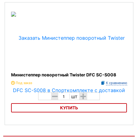
Министеппер поворотный с эспандерами Body Sculpture BS-1370
HAR-B
Министеппер поворотный Twister DFC SC-S008
Под заказ
К сравнению
-
+
шт
КУПИТЬ
Министеппер поворотный Twister DFC SC-S008