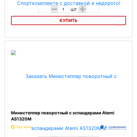
-
+
шт
КУПИТЬ
Кардиотвистер Bradex
Министеппер поворотный с эспандерами Atemi
AS1320M
Под заказ
К сравнению