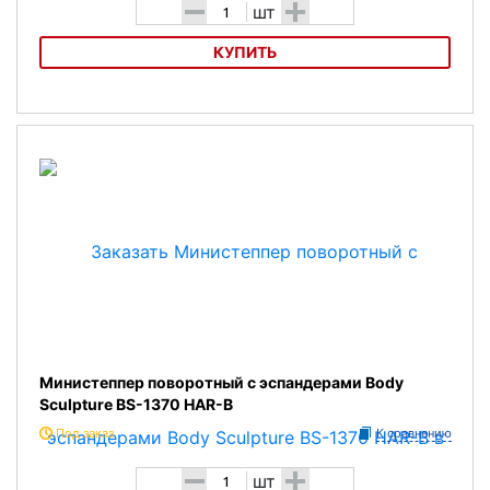
-
+
шт
КУПИТЬ
Министеппер поворотный с эспандерами Atemi AS1320M
Министеппер поворотный с эспандерами Body
Sculpture BS-1370 HAR-B
Под заказ
К сравнению
-
+
шт