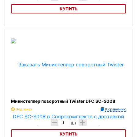
КУПИТЬ
Министеппер поворотный с эспандерами Body Sculpture BS-1370
HAR-B
Министеппер поворотный Twister DFC SC-S008
Под заказ
К сравнению
-
+
шт
КУПИТЬ