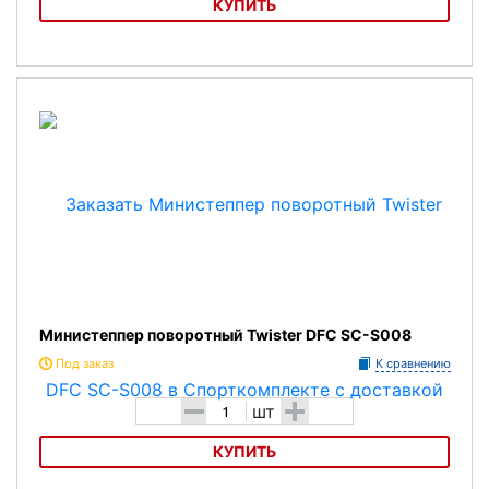
КУПИТЬ
Министеппер поворотный с эспандерами Body Sculpture BS-1370
HAR-B
Министеппер поворотный Twister DFC SC-S008
Под заказ
К сравнению
-
+
шт
КУПИТЬ