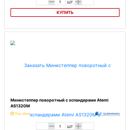
-
+
шт
КУПИТЬ
Кардиотвистер Bradex
Министеппер поворотный с эспандерами Atemi
AS1320M
Под заказ
К сравнению
-
+
шт