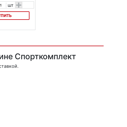
+
шт
УПИТЬ
оворотный Twister
зине Спорткомплект
ставкой.