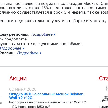
азина поставляется под заказ со складов Москвы, Сан
вска находится около 15% представленного ассортимен
лчанию осуществляется в срок 3-4 недели, также воз
едложить дополнительные услуги по сборке и монтажу 
кому регионам.
Подробнее
% предоплате!
 пункт вы можете следующими способами:
Подробнее
России.
Подробнее
Акции
Ст
02 Июня 2026
Скидка 30% на спальный мешок Beishan
Wolf +2 +12C
я
Распродажа на спальный мешок Beishan Wolf +2
я
+12C Новая цена 1850 руб
карди