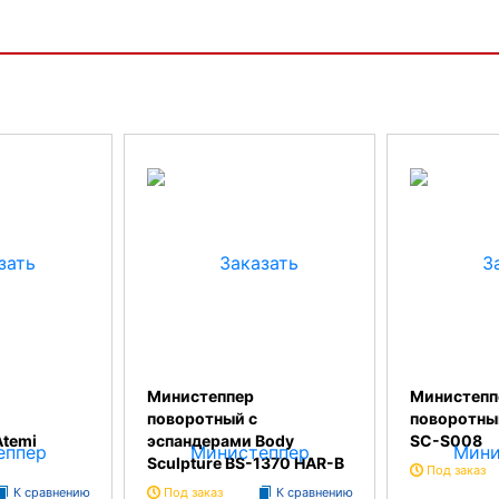
Министеппер
Министепп
поворотный с
поворотный
Atemi
эспандерами Body
SC-S008
Sculpture BS-1370 HAR-B
Под заказ
К сравнению
Под заказ
К сравнению