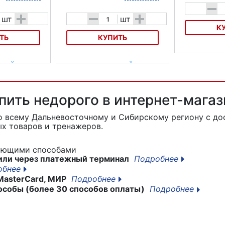
-
+
-
+
шт
шт
К
ТЬ
КУПИТЬ
Министеппер п
DFC SC-S008
ротный с
Министеппер поворотный с
i AS1320M
эспандерами Body Sculpture BS-
1370 HAR-B
упить недорого в интернет-мага
о всему Дальневосточному и Сибирскому региону с до
х товаров и тренажеров.
дующими способами
или через платежный терминал
Подробнее
обнее
MasterCard, МИР
Подробнее
особы (более 30 способов оплаты)
Подробнее