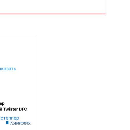
ер
 Twister DFC
К сравнению