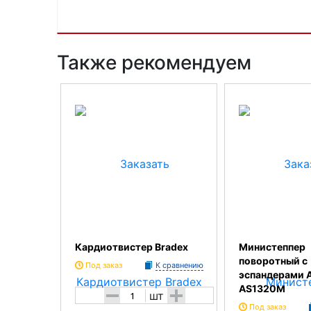
Также рекомендуем
Кардиотвистер Bradex
Министеппер
поворотный с
Под заказ
К сравнению
эспандерами 
AS1320M
-
+
шт
Под заказ