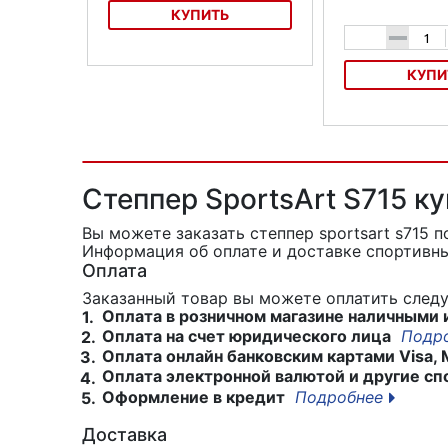
КУПИТЬ
-
КУПИ
Кардиотвистер Bradex
Министеппер пово
эспандерами Atem
Степпер SportsArt S715 к
Вы можете заказать степпер sportsart s715
п
Информация об оплате и доставке спортивны
Оплата
Заказанный товар вы можете оплатить сле
Оплата в розничном магазине наличными 
1.
Оплата на счет юридического лица
Подр
2.
Оплата онлайн банковским картами Visa, 
3.
Оплата электронной валютой и другие сп
4.
Оформление в кредит
Подробнее
5.
Доставка