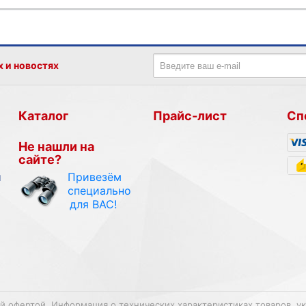
х и новостях
Каталог
Прайс-лист
Сп
Не нашли на
сайте?
Привезём
и
специально
для ВАС!
ой офертой. Информация о технических характеристиках товаров, у