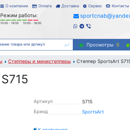
О компании
Оплата
Доставка
Сервис
Контакты
Режим работы:
sportcnab@yandex
10:00 - 19:00
10:00 - 18:00
Просмотры
0
ы
Степперы и министепперы
Степпер SportsArt S71
 S715
Артикул
S715
Бренд
SportsArt
К сравнению