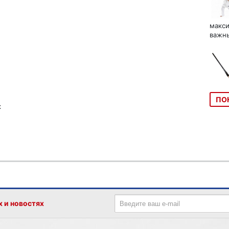
макси
важны
ПО
к
х и новостях