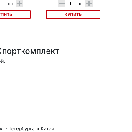
+
-
+
шт
шт
УПИТЬ
КУПИТЬ
лосипеда PURO
Насос для велосипеда SKS AIR X-
PRESS Control
 Спорткомплект
й.
кт-Петербурга и Китая.