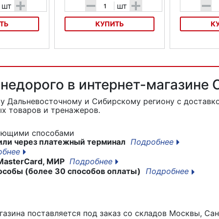
+
-
+
-
шт
шт
ТЬ
КУПИТЬ
К
педа PURO
Насос для велосипеда PURO
Насос для ве
Алюминиевый
Карбоновый
 недорого в интернет-магазине
му Дальневосточному и Сибирскому региону с доставко
х товаров и тренажеров.
дующими способами
или через платежный терминал
Подробнее
обнее
MasterCard, МИР
Подробнее
особы (более 30 способов оплаты)
Подробнее
азина поставляется под заказ со складов Москвы, Сан