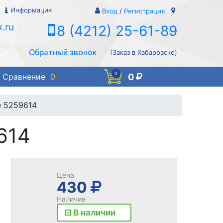
Информация
Вход
/
Регистрация
.ru
8 (4212) 25-61-89
Обратный звонок
(Заказ в Хабаровске)
0
0
Сравнение
0
e 5259614
614
Цена
430
Наличие
В наличии