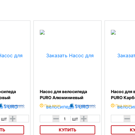
осипеда
Насос для велосипеда
Насос для 
ковый
PURO Алюминиевый
PURO Карб
К сравнению
Под заказ
К сравнению
Под заказ
+
-
+
-
шт
шт
ТЬ
КУПИТЬ
К