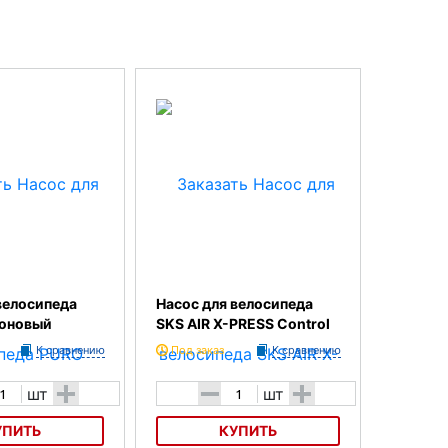
велосипеда
Насос для велосипеда
оновый
SKS AIR X-PRESS Control
К сравнению
Под заказ
К сравнению
+
-
+
шт
шт
УПИТЬ
КУПИТЬ