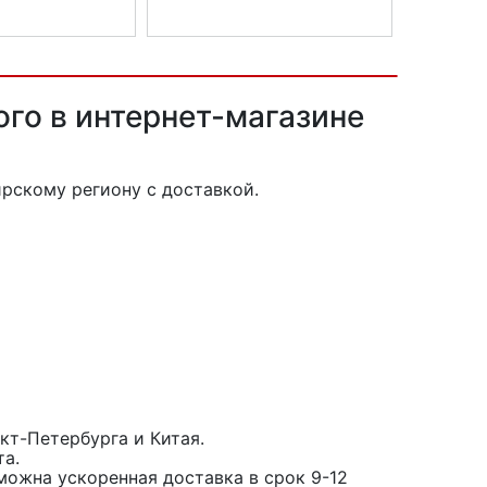
лосипеда PURO
Насос для велосипеда SKS AIR X-
PRESS Control
ого в интернет-магазине
рскому региону с доставкой.
кт-Петербурга и Китая.
та.
можна ускоренная доставка в срок 9-12