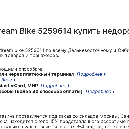
педа PURO
Насос для велосипеда PURO
Насос для ве
Алюминиевый
Карбоновый
eam Bike 5259614 купить недор
dream bike 5259614
по всему Дальневосточному и Сиби
х товаров и тренажеров.
дующими способами
или через платежный терминал
Подробнее
обнее
MasterCard, МИР
Подробнее
особы (более 30 способов оплаты)
Подробнее
азина поставляется под заказ со складов Москвы, Сан
вска находится около 15% представленного ассортимен
лчанию осуществляется в срок 3-4 недели, также воз