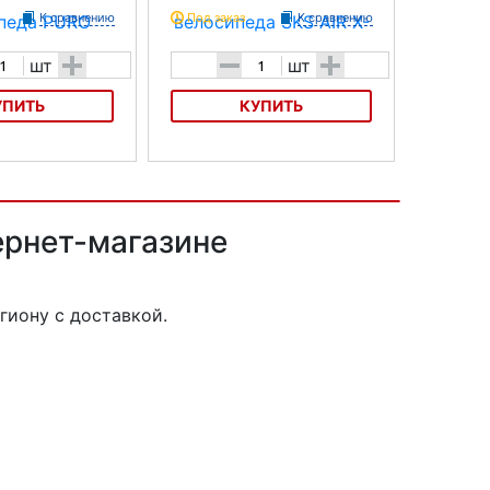
К сравнению
Под заказ
К сравнению
+
-
+
шт
шт
УПИТЬ
КУПИТЬ
лосипеда PURO
Насос для велосипеда SKS AIR X-
PRESS Control
ернет-магазине
гиону с доставкой.