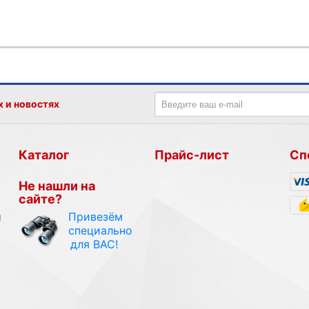
х и новостях
Каталог
Прайс-лист
Сп
Не нашли на
сайте?
Привезём
и
специально
для ВАС!