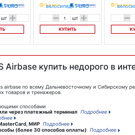
К сравнению
Под заказ
К сравнению
Под заказ
+
-
+
-
шт
шт
ТЬ
КУПИТЬ
К
педа PURO
Насос для велосипеда PURO
Насос для ве
Алюминиевый
Карбоновый
 Airbase купить недорого в инт
s airbase
по всему Дальневосточному и Сибирскому ре
х товаров и тренажеров.
дующими способами
или через платежный терминал
Подробнее
обнее
MasterCard, МИР
Подробнее
особы (более 30 способов оплаты)
Подробнее