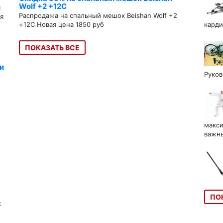
Wolf +2 +12C
я
Распродажа на спальный мешок Beishan Wolf +2
я
+12C Новая цена 1850 руб
карди
ПОКАЗАТЬ ВСЕ
и
Руков
макси
важны
ПО
к