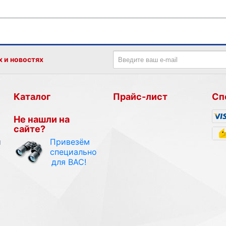
х и новостях
Каталог
Прайс-лист
Сп
Не нашли на
сайте?
Привезём
и
специально
для ВАС!