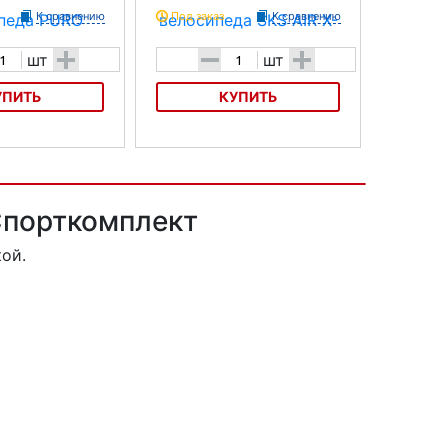
К сравнению
Под заказ
К сравнению
+
-
+
шт
шт
УПИТЬ
КУПИТЬ
лосипеда PURO
Насос для велосипеда SKS AIR X-
PRESS Control
 Спорткомплект
ой.