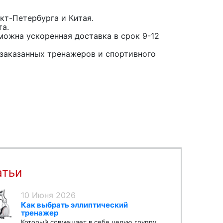
кт-Петербурга и Китая.
та.
можна ускоренная доставка в срок 9-12
заказанных тренажеров и спортивного
атьи
10 Июня 2026
Как выбрать эллиптический
тренажер
Который совмещает в себе целую группу