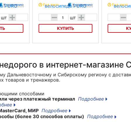
К сравнению
Под заказ
К сравнению
Под заказ
+
-
+
-
шт
шт
ТЬ
КУПИТЬ
К
педа PURO
Насос для велосипеда PURO
Насос для ве
Алюминиевый
Карбоновый
 недорого в интернет-магазине
ему Дальневосточному и Сибирскому региону с доставк
х товаров и тренажеров.
дующими способами
или через платежный терминал
Подробнее
обнее
MasterCard, МИР
Подробнее
особы (более 30 способов оплаты)
Подробнее