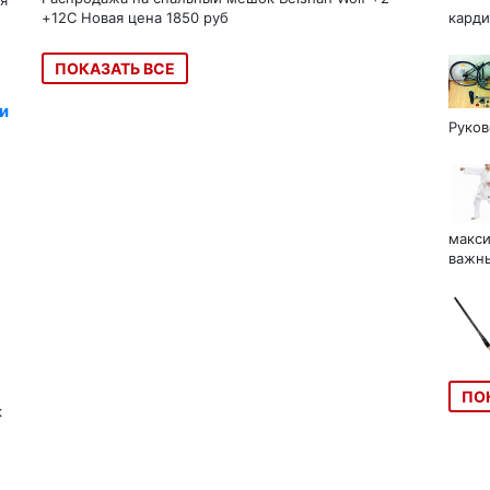
я
+12C Новая цена 1850 руб
карди
ПОКАЗАТЬ ВСЕ
и
Руков
макси
важны
ПО
к