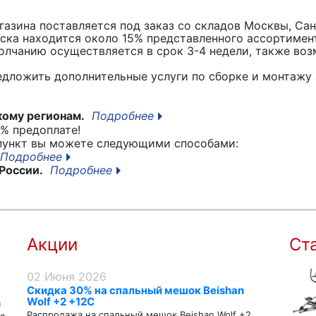
азина поставляется под заказ со складов Москвы, Сан
вска находится около 15% представленного ассортимен
лчанию осуществляется в срок 3-4 недели, также воз
едложить дополнительные услуги по сборке и монтажу 
кому регионам.
Подробнее
% предоплате!
 пункт вы можете следующими способами:
Подробнее
России.
Подробнее
Акции
Ст
02 Июня 2026
Скидка 30% на спальный мешок Beishan
Wolf +2 +12C
я
Распродажа на спальный мешок Beishan Wolf +2