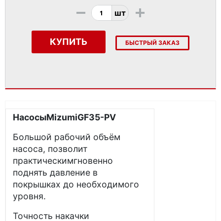
-
+
шт
КУПИТЬ
БЫСТРЫЙ ЗАКАЗ
Насосы
Mizumi
GF
35-
PV
Большой рабочий объём
насоса, позволит
практическимгновенно
поднять давление в
покрышках до необходимого
уровня.
Точность накачки