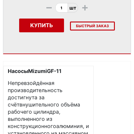
-
+
шт
КУПИТЬ
БЫСТРЫЙ ЗАКАЗ
Насосы
Mizumi
GF
-11
Непревзойдённая
производительность
достигнута за
счётвнушительного объёма
рабочего цилиндра,
выполненного из
конструкционногоалюминия, и
установленного на массивном