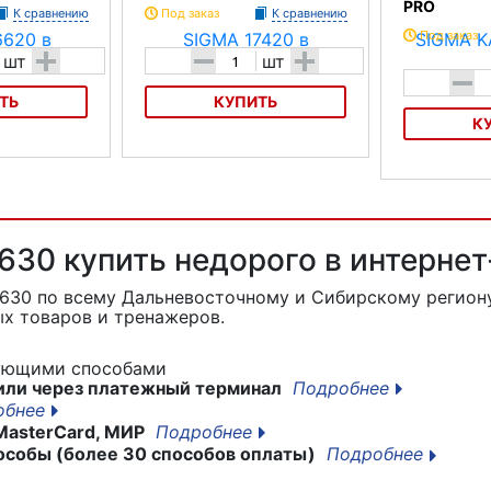
PRO
К сравнению
Под заказ
К сравнению
Под заказ
+
-
+
шт
шт
-
ТЬ
КУПИТЬ
К
620
Адаптер SIGMA 17420
Велофара SIG
630 купить недорого в интерне
6630
по всему Дальневосточному и Сибирскому региону
х товаров и тренажеров.
дующими способами
или через платежный терминал
Подробнее
обнее
MasterCard, МИР
Подробнее
особы (более 30 способов оплаты)
Подробнее