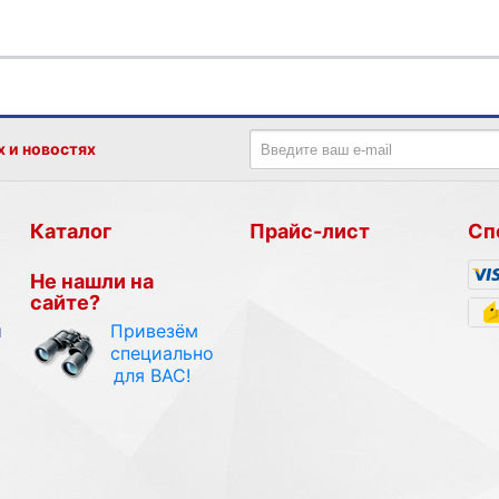
х и новостях
Каталог
Прайс-лист
Сп
Не нашли на
сайте?
Привезём
и
специально
для ВАС!