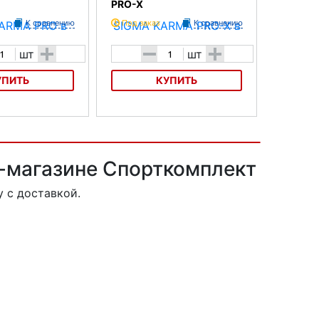
PRO-X
К сравнению
Под заказ
К сравнению
+
-
+
шт
шт
УПИТЬ
КУПИТЬ
MA KARMA PRO
Велофара SIGMA KARMA PRO-X
т-магазине Спорткомплект
 с доставкой.