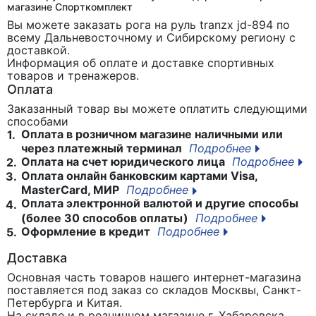
Черные,алюминиевые
магазине Спорткомплект
Вы можете заказать рога на руль tranzx jd-894
по
всему Дальневосточному и Сибирскому региону с
доставкой.
Информация об оплате и доставке спортивных
товаров и тренажеров.
Оплата
Заказанный товар вы можете оплатить следующими
способами
Оплата в розничном магазине наличными или
1.
через платежный терминал
Подробнее
Оплата на счет юридического лица
Подробнее
2.
Оплата онлайн банковским картами Visa,
3.
MasterCard, МИР
Подробнее
Оплата электронной валютой и другие способы
4.
(более 30 способов оплаты)
Подробнее
Оформление в кредит
Подробнее
5.
Доставка
Основная часть товаров нашего интернет-магазина
поставляется под заказ со складов Москвы, Санкт-
Петербурга и Китая.
На складе и в розничном магазине г. Хабаровска