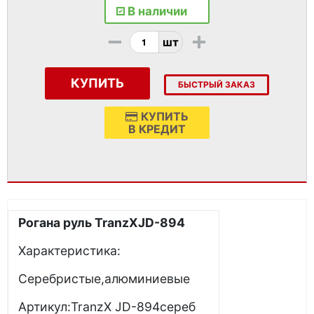
В наличии
-
+
шт
КУПИТЬ
БЫСТРЫЙ ЗАКАЗ
КУПИТЬ
В КРЕДИТ
Рогана руль
TranzX
JD
-894
Характеристика:
Серебристые,алюминиевые
Артикул:TranzX JD-894сереб