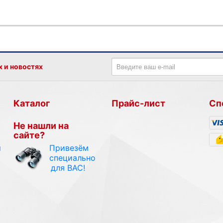
х и новостях
Каталог
Прайс-лист
Сп
Не нашли на
сайте?
Привезём
и
специально
для ВАС!