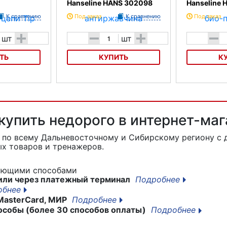
Hanseline HANS 302098
Hanseline 
К сравнению
Под заказ
К сравнению
Под заказ
+
-
+
-
шт
шт
ТЬ
КУПИТЬ
К
 цепи Tip Top
Смазка антиржавчина Hanseline
Смазка био-по
HANS 302098
HANS 302951
 купить недорого в интернет-ма
p
по всему Дальневосточному и Сибирскому региону с 
х товаров и тренажеров.
дующими способами
или через платежный терминал
Подробнее
обнее
MasterCard, МИР
Подробнее
особы (более 30 способов оплаты)
Подробнее