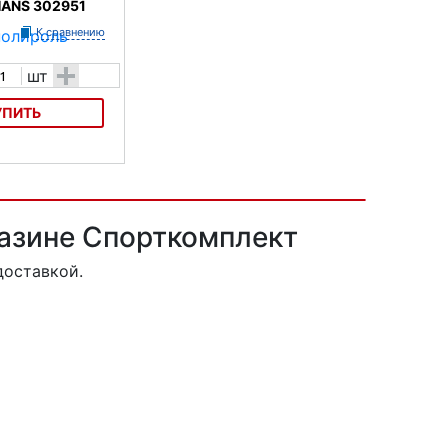
HANS 302951
К сравнению
+
шт
УПИТЬ
лироль Hanseline
газине Спорткомплект
доставкой.