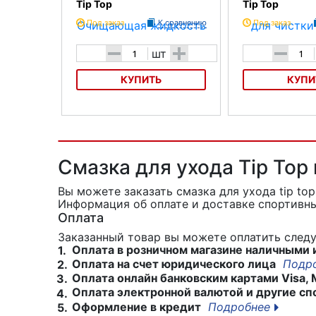
Tip Top
Tip Top
Под заказ
К сравнению
Под заказ
-
+
-
шт
КУПИТЬ
КУПИ
Очищающая жидкость Tip Top
Прибор для чистки
Смазка для ухода Tip Top
Вы можете заказать смазка для ухода tip to
Информация об оплате и доставке спортивны
Оплата
Заказанный товар вы можете оплатить сле
Оплата в розничном магазине наличными 
1.
Оплата на счет юридического лица
Подр
2.
Оплата онлайн банковским картами Visa, 
3.
Оплата электронной валютой и другие сп
4.
Оформление в кредит
Подробнее
5.