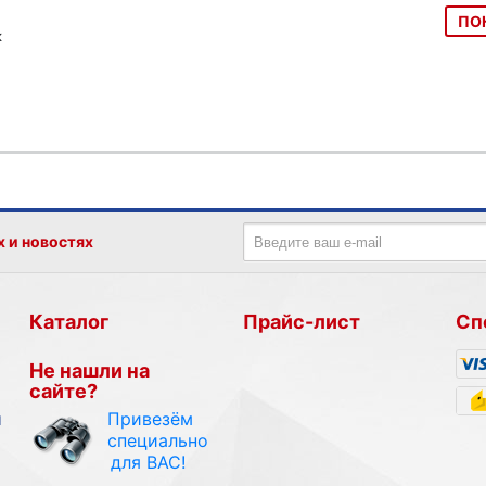
ПО
к
х и новостях
Каталог
Прайс-лист
Сп
Не нашли на
сайте?
Привезём
и
специально
для ВАС!