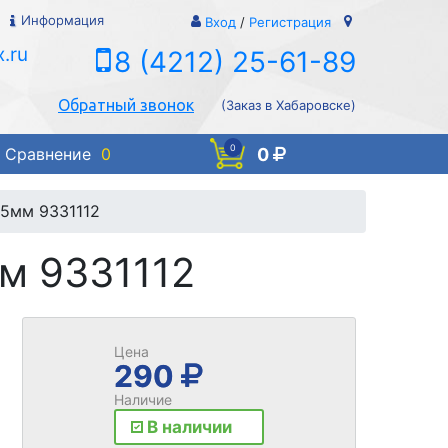
Информация
Вход
/
Регистрация
.ru
8 (4212) 25-61-89
Обратный звонок
(Заказ в Хабаровске)
0
0
Сравнение
0
 35мм 9331112
мм 9331112
Цена
290
Наличие
В наличии