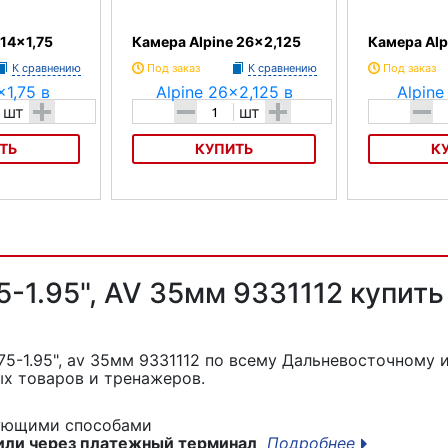
 14x1,75
Камера Alpine 26x2,125
Камера Alp
К сравнению
Под заказ
К сравнению
Под заказ
+
-
+
-
шт
шт
ТЬ
КУПИТЬ
К
,75
Камера Alpine 26x2,125
Камера Alpine
5-1.95", AV 35мм 9331112 купить
75-1.95", av 35мм 9331112
по всему Дальневосточному и
х товаров и тренажеров.
дующими способами
или через платежный терминал
Подробнее