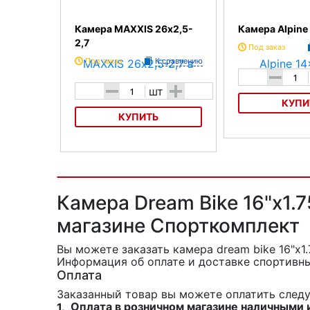
Камера MAXXIS 26х2,5-
Камера Alpine
2,7
Под заказ
Под заказ
К сравнению
-
-
+
шт
КУПИ
КУПИТЬ
Камера Alpine 14x1
Камера MAXXIS 26х2,5-2,7
Камера Dream Bike 16"x1.7
магазине Спорткомплект
Вы можете заказать камера dream bike 16"x1.
Информация об оплате и доставке спортивны
Оплата
Заказанный товар вы можете оплатить сле
Оплата в розничном магазине наличными 
1.