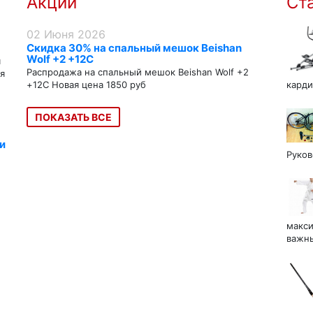
Акции
Ст
02 Июня 2026
Скидка 30% на спальный мешок Beishan
Wolf +2 +12C
я
Распродажа на спальный мешок Beishan Wolf +2
я
+12C Новая цена 1850 руб
карди
ПОКАЗАТЬ ВСЕ
и
Руков
макси
важны