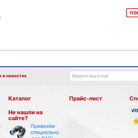
ПО
к
х и новостях
Каталог
Прайс-лист
Сп
Не нашли на
сайте?
Привезём
и
специально