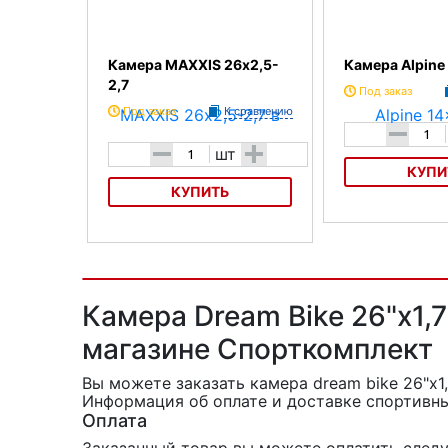
Камера MAXXIS 26х2,5-
Камера Alpine
2,7
Под заказ
Под заказ
К сравнению
-
-
+
шт
КУПИ
КУПИТЬ
Камера Alpine 14x1
Камера MAXXIS 26х2,5-2,7
Камера Dream Bike 26"x1,7
магазине Спорткомплект
Вы можете заказать камера dream bike 26"x1,
Информация об оплате и доставке спортивны
Оплата
Заказанный товар вы можете оплатить сле