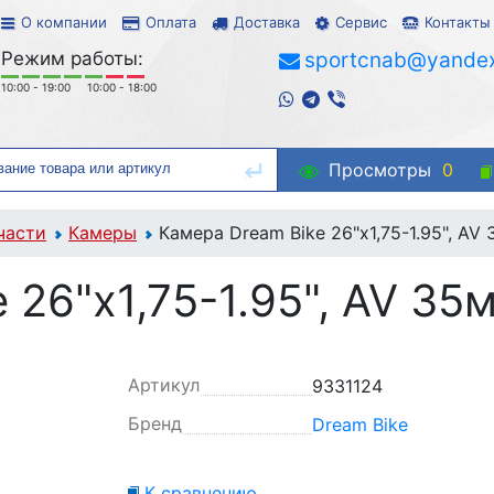
О компании
Оплата
Доставка
Сервис
Контакты
Режим работы:
sportcnab@yandex
10:00 - 19:00
10:00 - 18:00
Просмотры
0
части
Камеры
Камера Dream Bike 26"x1,75-1.95", AV
 26"x1,75-1.95", AV 35
Артикул
9331124
Бренд
Dream Bike
К сравнению