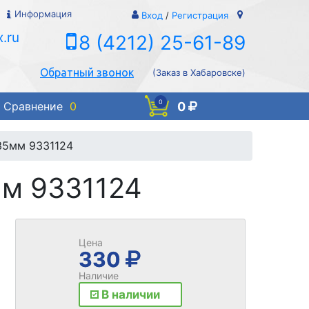
Информация
Вход
/
Регистрация
.ru
8 (4212) 25-61-89
Обратный звонок
(Заказ в Хабаровске)
0
0
Сравнение
0
 35мм 9331124
мм 9331124
Цена
330
Наличие
В наличии