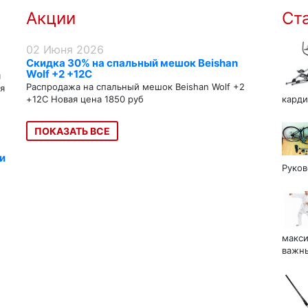
Акции
Ст
02 Июня 2026
Скидка 30% на спальный мешок Beishan
Wolf +2 +12C
я
Распродажа на спальный мешок Beishan Wolf +2
я
+12C Новая цена 1850 руб
карди
ПОКАЗАТЬ ВСЕ
и
Руков
макси
важны