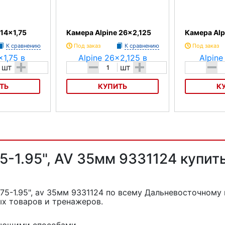
 14x1,75
Камера Alpine 26x2,125
Камера Alp
К сравнению
Под заказ
К сравнению
Под заказ
+
-
+
-
шт
шт
ТЬ
КУПИТЬ
К
,75
Камера Alpine 26x2,125
Камера Alpine
5-1.95", AV 35мм 9331124 купит
75-1.95", av 35мм 9331124
по всему Дальневосточному 
х товаров и тренажеров.
дующими способами