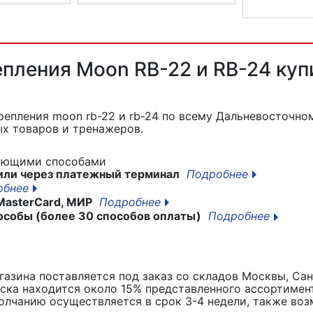
620
Адаптер SIGMA 17420
Адаптер-кабел
пления Moon RB-22 и RB-24 купи
репления moon rb-22 и rb-24
по всему Дальневосточном
х товаров и тренажеров.
дующими способами
или через платежный терминал
Подробнее
обнее
MasterCard, МИР
Подробнее
особы (более 30 способов оплаты)
Подробнее
азина поставляется под заказ со складов Москвы, Сан
вска находится около 15% представленного ассортимен
лчанию осуществляется в срок 3-4 недели, также воз