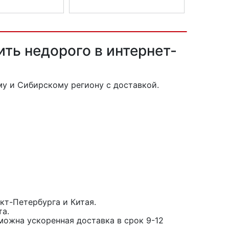
ь SIGMA 16630
Велофара SIGMA KARMA PRO
ть недорого в интернет-
у и Сибирскому региону с доставкой.
кт-Петербурга и Китая.
та.
можна ускоренная доставка в срок 9-12