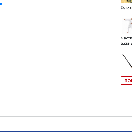
и
Руков
макси
важны
ПО
к