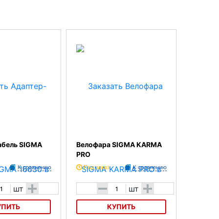
абель SIGMA
Велофара SIGMA KARMA
PRO
К сравнению
Под заказ
К сравнению
+
-
+
шт
шт
УПИТЬ
КУПИТЬ