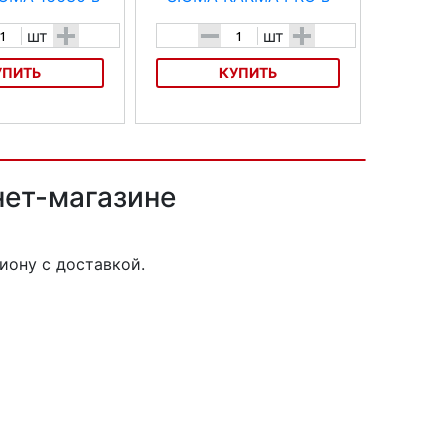
+
-
+
шт
шт
УПИТЬ
КУПИТЬ
ь SIGMA 16630
Велофара SIGMA KARMA PRO
нет-магазине
иону с доставкой.