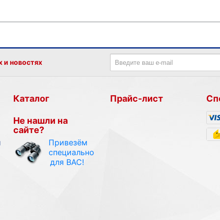
х и новостях
Каталог
Прайс-лист
Сп
Не нашли на
сайте?
Привезём
и
специально
для ВАС!