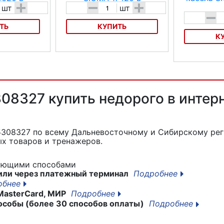
+
-
+
шт
шт
-
ТЬ
КУПИТЬ
К
620
Адаптер SIGMA 17420
Адаптер-кабел
08327 купить недорого в интер
 5308327
по всему Дальневосточному и Сибирскому рег
х товаров и тренажеров.
дующими способами
или через платежный терминал
Подробнее
обнее
MasterCard, МИР
Подробнее
особы (более 30 способов оплаты)
Подробнее