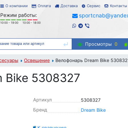
О компании
Оплата
Доставка
Сервис
Контакты
Режим работы:
sportcnab@yandex
10:00 - 19:00
10:00 - 18:00
Просмотры
0
сесуары
Освещение
Велофонарь Dream Bike 530832
 Bike 5308327
Артикул
5308327
Бренд
Dream Bike
К сравнению