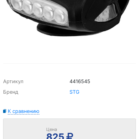
Артикул
4416545
Бренд
STG
К сравнению
Цена
825