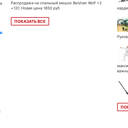
Распродажа на спальный мешок Beishan Wolf +2
я
+12C Новая цена 1850 руб
карди
ПОКАЗАТЬ ВСЕ
и
Руков
макси
важны
ПО
к