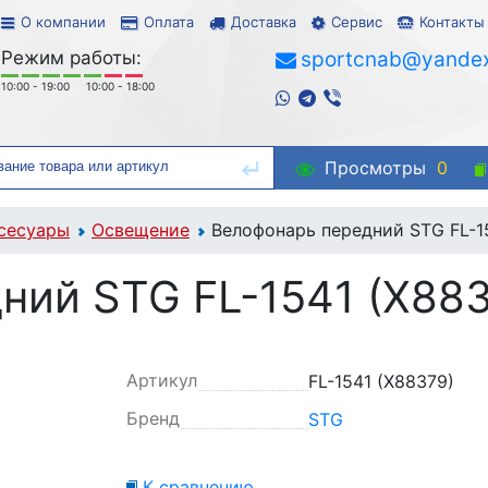
О компании
Оплата
Доставка
Сервис
Контакты
Режим работы:
sportcnab@yandex
10:00 - 19:00
10:00 - 18:00
Просмотры
0
сесуары
Освещение
Велофонарь передний STG FL-1
ний STG FL-1541 (X883
Артикул
FL-1541 (X88379)
Бренд
STG
К сравнению