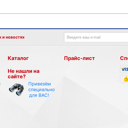
х и новостях
Каталог
Прайс-лист
Сп
Не нашли на
сайте?
Привезём
и
специально
для ВАС!