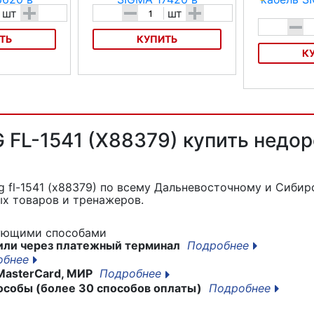
+
-
+
шт
шт
-
ТЬ
КУПИТЬ
К
620
Адаптер SIGMA 17420
Адаптер-кабел
FL-1541 (X88379) купить недор
 fl-1541 (x88379)
по всему Дальневосточному и Сибирс
х товаров и тренажеров.
дующими способами
или через платежный терминал
Подробнее
обнее
MasterCard, МИР
Подробнее
особы (более 30 способов оплаты)
Подробнее