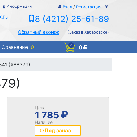
Информация
Вход
/
Регистрация
.ru
8 (4212) 25-61-89
Обратный звонок
(Заказ в Хабаровске)
0
0
Сравнение
0
541 (X88379)
79)
Цена
1 785
Наличие
Под заказ