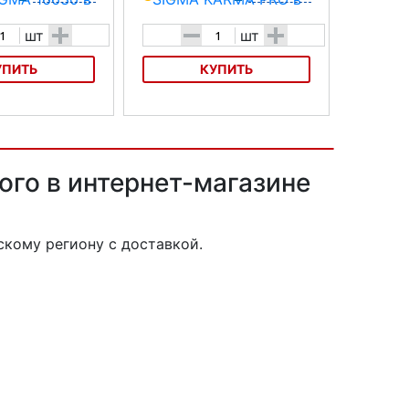
+
-
+
шт
шт
УПИТЬ
КУПИТЬ
ь SIGMA 16630
Велофара SIGMA KARMA PRO
ого в интернет-магазине
кому региону с доставкой.